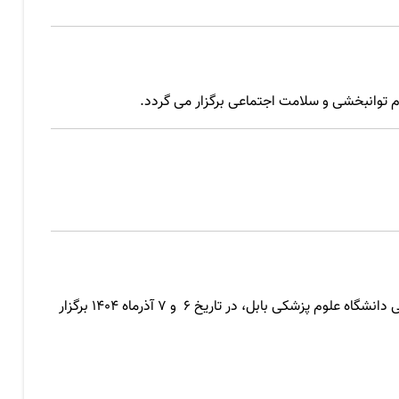
م توانبخشی و سلامت اجتماعی برگزار می گردد.
اولین همایش کشوری با عنوان " رویکردهای نوین توسعه آموزش علوم پزشکی" و اولین رویداد دانشجویی مسابقه مدرس برتر، به میزبانی دانشگاه علوم پزشکی بابل، در تاریخ 6 و 7 آذرماه 1404 برگزار