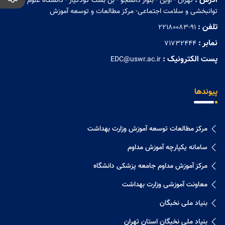
آدرس :
تهران - اوین - بلوار دانشجو - بن بست کودکیار - دانشگاه علوم
توانبخشی و سلامت اجتماعی- مرکز مطالعات و توسعه آموزش
تلفن :
22180083-91
نمابر :
71732444
پست الکترونیک :
EDC@uswr.ac.ir
پیوندها
مرکز مطالعات توسعه آموزش وزارت بهداشت
سامانه یکپارچه آموزش مداوم
مرکز آموزش مداوم جامعه پزشکی دانشگاه
معاونت آموزشی وزارت بهداشت
بنیاد ملی نخبگان
بنیاد ملی نخبگان استان تهران