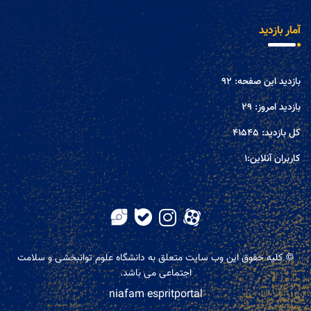
آمار بازدید
بازدید این صفحه:
92
بازدید امروز:
29
کل بازدید:
41545
کاربران آنلاین:
1
© کلیه حقوق این وب سایت متعلق به دانشگاه علوم توانبخشی و سلامت
اجتماعی می باشد.
niafam espritportal