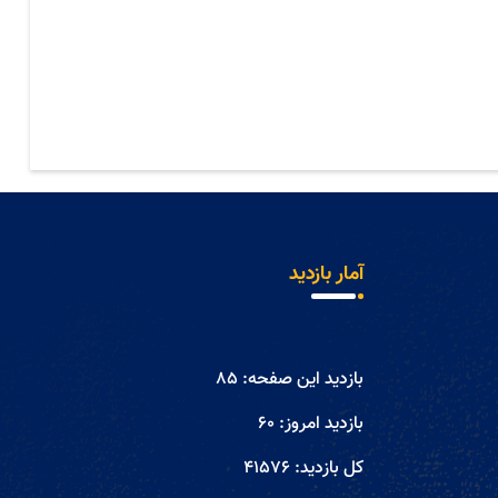
آمار بازدید
بازدید این صفحه:
85
بازدید امروز:
60
کل بازدید:
41576