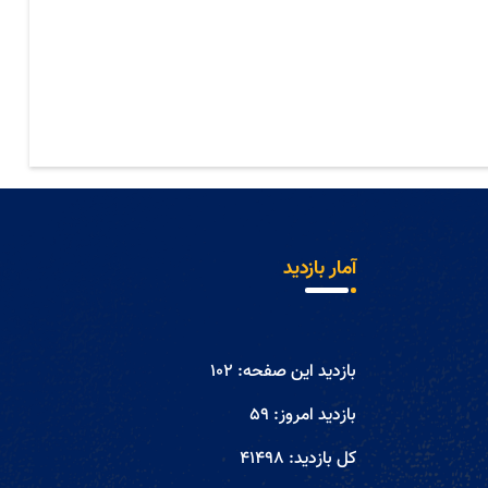
آمار بازدید
بازدید این صفحه:
102
بازدید امروز:
59
کل بازدید:
41498