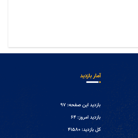
آمار بازدید
بازدید این صفحه:
97
بازدید امروز:
64
کل بازدید:
41580