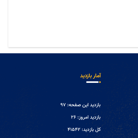
آمار بازدید
بازدید این صفحه:
97
بازدید امروز:
26
کل بازدید:
41542